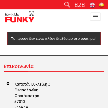
B2B
Toggle
navigatio
Το προϊόν δεν είναι πλέον διαθέσιμο στο σύστημα!
Επικοινωνία
Καπετάν Ευκλείδη 3
Θεσσαλονίκη
Ωραιόκαστρο
57013
ΕΛΛΑΔΑ