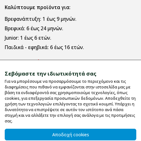
Καλύπτουμε προϊόντα για:
Βρεφανάπτυξη:
1 έως 9 μηνών.
Βρεφικά:
6 έως 24 μηνών.
Junior:
1 έως 6 ετών.
Παιδικά - εφηβικά:
6 έως 16 ετών.
Πληροφορίες
Σεβόμαστε την ιδιωτικότητά σας
Για να μπορέσουμε να προσαρμόσουμε το περιεχόμενο και τις
Εταιρικό Προφίλ
διαφημίσεις που πιθανό να εμφανίζονται στην ιστοσελίδα μας με
Όροι χρήσης
βάση τα ενδιαφέροντά σας χρησιμοποιούμε τεχνολογίες, όπως
cookies, για επεξεργασία προσωπικών δεδομένων. Αποδεχθείτε τη
Μεγεθολόγιο
χρήση των τεχνολογιών επιλέγοντας το σχετικό κουμπί. Υπάρχει η
δυνατότητα να επιστρέψετε σε αυτόν τον ιστότοπο ανά πάσα
Επικοινωνία
στιγμή και να αλλάξετε την επιλογή σας ανάλογα με τις προτιμήσεις
UV Protective
σας.
Οδηγίες Πλυσίματος
Αποδοχή cookies
Χαρούμενο σιδέρωμα