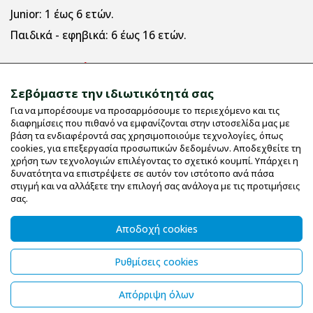
Junior:
1 έως 6 ετών.
Παιδικά - εφηβικά:
6 έως 16 ετών.
Πληροφορίες
Σεβόμαστε την ιδιωτικότητά σας
Για να μπορέσουμε να προσαρμόσουμε το περιεχόμενο και τις
Εταιρικό Προφίλ
διαφημίσεις που πιθανό να εμφανίζονται στην ιστοσελίδα μας με
Όροι χρήσης
βάση τα ενδιαφέροντά σας χρησιμοποιούμε τεχνολογίες, όπως
cookies, για επεξεργασία προσωπικών δεδομένων. Αποδεχθείτε τη
Μεγεθολόγιο
χρήση των τεχνολογιών επιλέγοντας το σχετικό κουμπί. Υπάρχει η
δυνατότητα να επιστρέψετε σε αυτόν τον ιστότοπο ανά πάσα
Επικοινωνία
στιγμή και να αλλάξετε την επιλογή σας ανάλογα με τις προτιμήσεις
UV Protective
σας.
Οδηγίες Πλυσίματος
Αποδοχή cookies
Χαρούμενο σιδέρωμα
Ετικέτες
Ρυθμίσεις cookies
Απόρριψη όλων
© 2026 forfunkykids.gr - All Rights Reserved
Powered by
Wefia