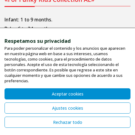
Infant: 1 to 9 months.
Bebe: 6 to 24 months.
Junior: 1 to 6 years.
Respetamos su privacidad
Child - Teenage: 6 to 16 years
Para poder personalizar el contenido y los anuncios que aparecen
en nuestra página web en base a sus intereses, usamos
tecnologías, como cookies, para el procedimiento de datos
Informaciones
personales. Acepte el uso de esta tecnología seleccionando el
botón correspondiente. Es posible que regrese a este site en
cualquier momento y que cambie sus opciones de acuerdo a sus
Perfil de la empresa
preferencias.
Términos de uso
Aceptar cookies
Tallas
Comunicación
Ajustes cookies
PROTECCION UV
Rechazar todo
INSTRUCCIONES DE LAVADO