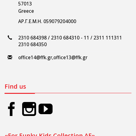
57013
Greece
ΑΡ.Γ.Ε.Μ.Η. 059079204000
2310 684398 / 2310 684310 - 11 / 2311 111311
2310 684350
office14@ffk.gr
,
office13@ffk.gr
Find us
«For Funky Kids Collection AE»