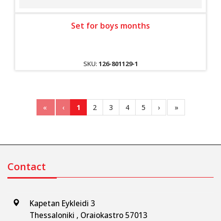
Set for boys months
SKU:
126-801129-1
«
‹
1
2
3
4
5
›
»
Contact
Kapetan Eykleidi 3
Thessaloniki , Oraiokastro 57013