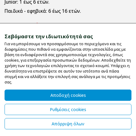
Junior:
1 έως 6 ετών.
Παιδικά - εφηβικά:
6 έως 16 ετών.
Πληροφορίες
Σεβόμαστε την ιδιωτικότητά σας
Για να μπορέσουμε να προσαρμόσουμε το περιεχόμενο και τις
Εταιρικό Προφίλ
διαφημίσεις που πιθανό να εμφανίζονται στην ιστοσελίδα μας με
Όροι χρήσης
βάση τα ενδιαφέροντά σας χρησιμοποιούμε τεχνολογίες, όπως
cookies, για επεξεργασία προσωπικών δεδομένων. Αποδεχθείτε τη
Μεγεθολόγιο
χρήση των τεχνολογιών επιλέγοντας το σχετικό κουμπί. Υπάρχει η
δυνατότητα να επιστρέψετε σε αυτόν τον ιστότοπο ανά πάσα
Επικοινωνία
στιγμή και να αλλάξετε την επιλογή σας ανάλογα με τις προτιμήσεις
UV Protective
σας.
Οδηγίες Πλυσίματος
Αποδοχή cookies
Χαρούμενο σιδέρωμα
Ετικέτες
Ρυθμίσεις cookies
Απόρριψη όλων
© 2026 forfunkykids.gr - All Rights Reserved
Powered by
Wefia