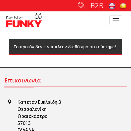
B2B
Toggle
navigatio
Το προϊόν δεν είναι πλέον διαθέσιμο στο σύστημα!
Επικοινωνία
Καπετάν Ευκλείδη 3
Θεσσαλονίκη
Ωραιόκαστρο
57013
ΕΛΛΑΔΑ