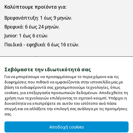
Καλύπτουμε προϊόντα για:
Βρεφανάπτυξη:
1 έως 9 μηνών.
Βρεφικά:
6 έως 24 μηνών.
Junior:
1 έως 6 ετών.
Παιδικά - εφηβικά:
6 έως 16 ετών.
Πληροφορίες
Σεβόμαστε την ιδιωτικότητά σας
Για να μπορέσουμε να προσαρμόσουμε το περιεχόμενο και τις
Εταιρικό Προφίλ
διαφημίσεις που πιθανό να εμφανίζονται στην ιστοσελίδα μας με
Όροι χρήσης
βάση τα ενδιαφέροντά σας χρησιμοποιούμε τεχνολογίες, όπως
cookies, για επεξεργασία προσωπικών δεδομένων. Αποδεχθείτε τη
Μεγεθολόγιο
χρήση των τεχνολογιών επιλέγοντας το σχετικό κουμπί. Υπάρχει η
δυνατότητα να επιστρέψετε σε αυτόν τον ιστότοπο ανά πάσα
Επικοινωνία
στιγμή και να αλλάξετε την επιλογή σας ανάλογα με τις προτιμήσεις
UV Protective
σας.
Οδηγίες Πλυσίματος
Αποδοχή cookies
Χαρούμενο σιδέρωμα