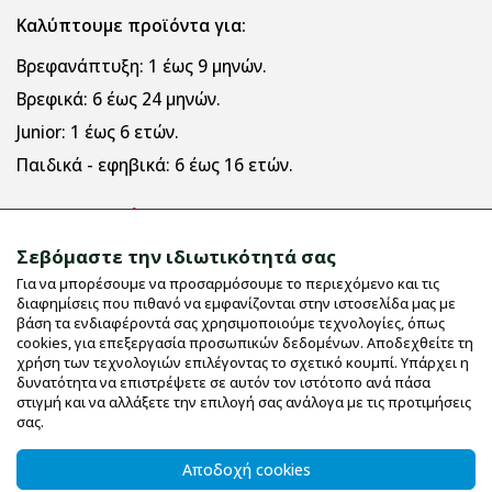
Καλύπτουμε προϊόντα για:
Βρεφανάπτυξη:
1 έως 9 μηνών.
Βρεφικά:
6 έως 24 μηνών.
Junior:
1 έως 6 ετών.
Παιδικά - εφηβικά:
6 έως 16 ετών.
Πληροφορίες
Σεβόμαστε την ιδιωτικότητά σας
Για να μπορέσουμε να προσαρμόσουμε το περιεχόμενο και τις
Εταιρικό Προφίλ
διαφημίσεις που πιθανό να εμφανίζονται στην ιστοσελίδα μας με
Όροι χρήσης
βάση τα ενδιαφέροντά σας χρησιμοποιούμε τεχνολογίες, όπως
cookies, για επεξεργασία προσωπικών δεδομένων. Αποδεχθείτε τη
Μεγεθολόγιο
χρήση των τεχνολογιών επιλέγοντας το σχετικό κουμπί. Υπάρχει η
δυνατότητα να επιστρέψετε σε αυτόν τον ιστότοπο ανά πάσα
Επικοινωνία
στιγμή και να αλλάξετε την επιλογή σας ανάλογα με τις προτιμήσεις
UV Protective
σας.
Οδηγίες Πλυσίματος
Αποδοχή cookies
Χαρούμενο σιδέρωμα