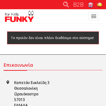
B2B
Toggle
navigatio
Το προϊόν δεν είναι πλέον διαθέσιμο στο σύστημα!
Επικοινωνία
Καπετάν Ευκλείδη 3
Θεσσαλονίκη
Ωραιόκαστρο
57013
ΕΛΛΑΔΑ