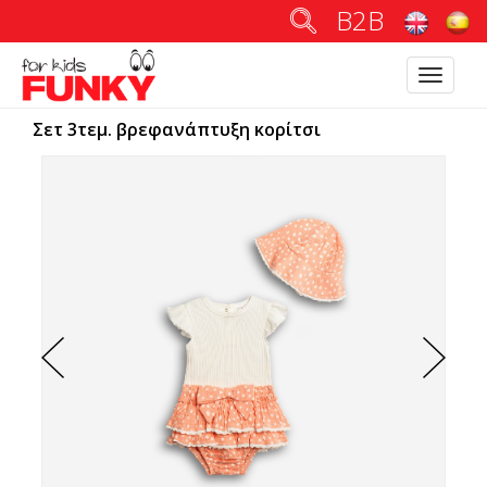
B2B
Toggle
navigatio
Σετ 3τεμ. βρεφανάπτυξη κορίτσι