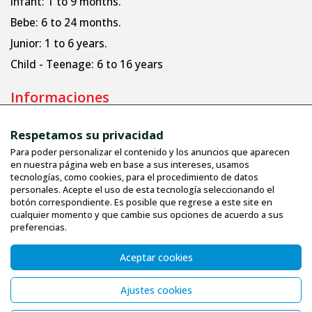
Infant: 1 to 9 months.
Bebe: 6 to 24 months.
Junior: 1 to 6 years.
Child - Teenage: 6 to 16 years
Informaciones
Respetamos su privacidad
Perfil de la empresa
Para poder personalizar el contenido y los anuncios que aparecen
Términos de uso
en nuestra página web en base a sus intereses, usamos
tecnologías, como cookies, para el procedimiento de datos
Tallas
personales. Acepte el uso de esta tecnología seleccionando el
botón correspondiente. Es posible que regrese a este site en
Comunicación
cualquier momento y que cambie sus opciones de acuerdo a sus
PROTECCION UV
preferencias.
INSTRUCCIONES DE LAVADO
Aceptar cookies
Planchado contento
Etiquetas
Ajustes cookies