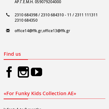
ΑΡ.Γ.Ε.Μ.Η. 059079204000
2310 684398 / 2310 684310 - 11 / 2311 111311
2310 684350
office14@ffk.gr
,
office13@ffk.gr
Find us
«For Funky Kids Collection AE»