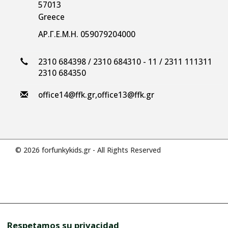
57013
Greece
ΑΡ.Γ.Ε.Μ.Η. 059079204000
2310 684398 / 2310 684310 - 11 / 2311 111311
2310 684350
office14@ffk.gr
,
office13@ffk.gr
© 2026 forfunkykids.gr - All Rights Reserved
Respetamos su privacidad